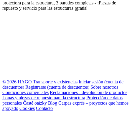
protectora para la estructura, 3 paredes completas - ¡Piezas de
repuesto y servicio para las estructuras ¡gratis!
© 2026 HAGO
Transporte y existencias
Iniciar sesión (cuenta de
descuentos)
Registrarse (cuenta de descuentos)
Sobre nosotros
Condiciones comerciales
Reclamaciones - devolución de productos
Lonas y piezas de repuesto para la estructura
Protección de datos
personales
Časté otázky
Blog
Carpas exprés – proyectos que hemos
apoyado
Cookies
Contacto