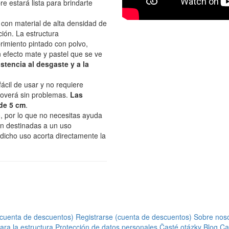
e estará lista para brindarte
 con material de alta densidad de
ción. La estructura
imiento pintado con polvo,
n efecto mate y pastel que se ve
istencia al desgaste y a la
fácil de usar y no requiere
moverá sin problemas.
Las
 de 5 cm
.
o, por lo que no necesitas ayuda
án destinadas a un uso
dicho uso acorta directamente la
 (cuenta de descuentos)
Registrarse (cuenta de descuentos)
Sobre nos
ara la estructura
Protección de datos personales
Časté otázky
Blog
Ca