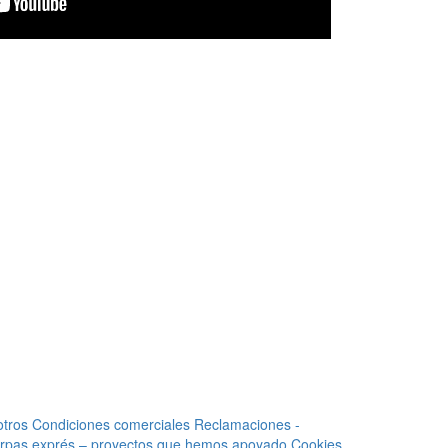
otros
Condiciones comerciales
Reclamaciones -
rpas exprés – proyectos que hemos apoyado
Cookies