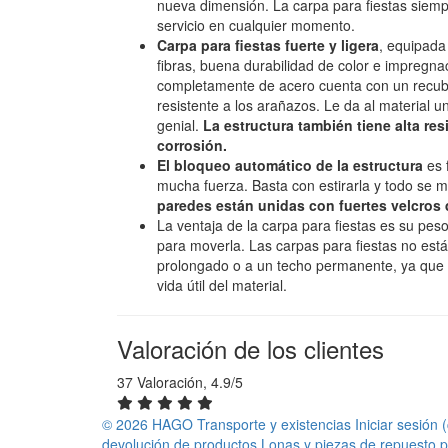
nueva dimensión. La carpa para fiestas siempr
servicio en cualquier momento.
Carpa para fiestas fuerte y ligera
, equipada
fibras, buena durabilidad de color e impregna
completamente de acero cuenta con un recubr
resistente a los arañazos. Le da al material u
genial.
La estructura también tiene alta res
corrosión.
El bloqueo automático de la estructura
es 
mucha fuerza. Basta con estirarla y todo se 
paredes están unidas con fuertes velcros
La ventaja de la carpa para fiestas es su pes
para moverla. Las carpas para fiestas no est
prolongado o a un techo permanente, ya que 
vida útil del material.
Valoración de los clientes
37 Valoración, 4.9/5
© 2026 HAGO
Transporte y existencias
Iniciar sesión
devolución de productos
Lonas y piezas de repuesto p